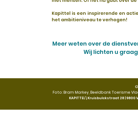
met mensen. Of het nu gaat over de
Kapittel is een inspirerende en ac
het ambitieniveau te verhogen!
Meer weten over de dienstver
Wij lichten u graa
©
Foto: Bram Markey, Beeldbank Toerisme Vla
KAPITTEL\Kruisbulckstraat 28 | 9800
V