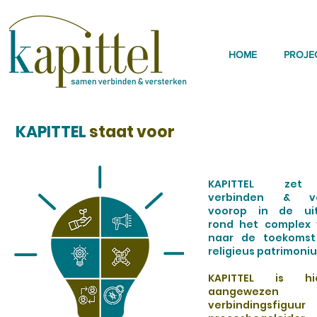
HOME
PROJE
KAPITTEL
staat voor
KAPITTEL zet
verbinden & ver
voorop in de uit
rond het complex 
naar de toekomst
religieus patrimoni
KAPITTEL is hi
aangewezen
verbindingsf