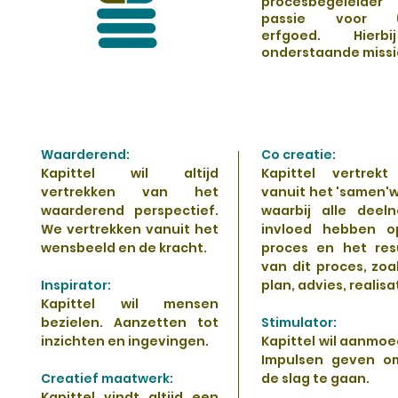
procesbegeleider
passie voor (re
erfgoed. Hierb
onderstaande missi
Waarderend:
Co creatie:
Kapittel wil altijd
Kapittel vertrekt 
vertrekken van het
vanuit het 'samen'
waarderend perspectief.
waarbij alle deel
We vertrekken vanuit het
invloed hebben o
wensbeeld en de kracht.
proces en het res
van dit proces, zoa
Inspirator:
plan, advies, realisa
Kapittel wil mensen
bezielen. Aanzetten tot
Stimulator:
inzichten en ingevingen.
Kapittel wil aanmoe
Impulsen geven o
Creatief maatwerk:
de slag te gaan.
Kapittel vindt altijd een